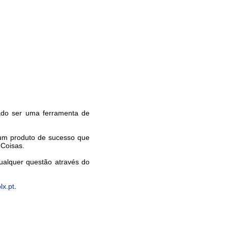
rado ser uma ferramenta de
 um produto de sucesso que
 Coisas.
ualquer questão através do
lx.pt
.