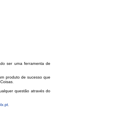
rado ser uma ferramenta de
 um produto de sucesso que
 Coisas.
ualquer questão através do
lx.pt
.