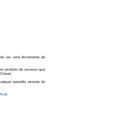
rado ser uma ferramenta de
 um produto de sucesso que
 Coisas.
ualquer questão através do
lx.pt
.